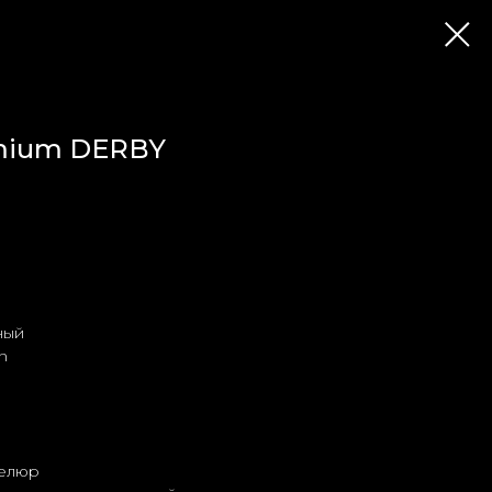
emium DERBY
ный
n
велюр