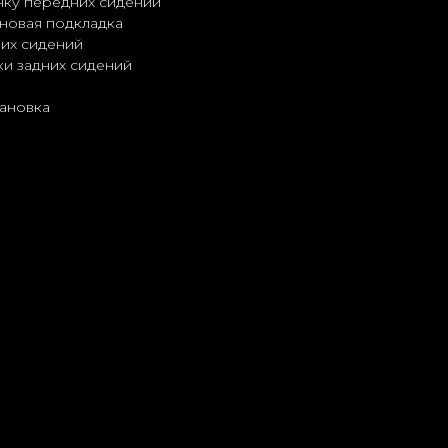
нку передних сидений
новая подкладка
них сидений
ки задних сидений
тановка