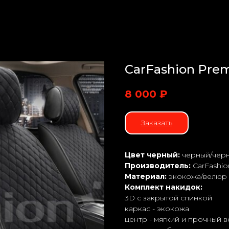
CarFashion Pr
8 000
₽
Заказать
Цвет черный:
черный/чер
Производитель:
CarFashio
Материал:
экокожа/велюр
Комплект накидок:
3D с закрытой спинкой
каркас - экокожа
центр - мягкий и прочный 