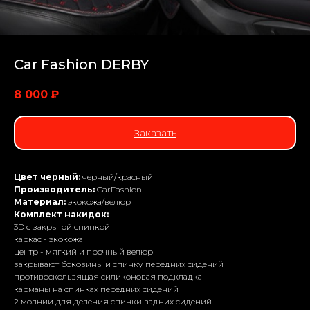
Car Fashion DERBY
8 000
₽
Заказать
Цвет черный:
черный/красный
Производитель:
CarFashion
Материал:
экокожа/велюр
Комплект накидок:
3D с закрытой спинкой
каркас - экокожа
центр - мягкий и прочный велюр
закрывают боковины и спинку передних сидений
противоскользящая силиконовая подкладка
карманы на спинках передних сидений
2 молнии для деления спинки задних сидений