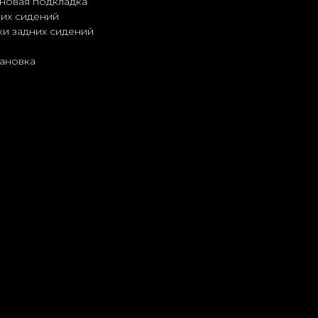
новая подкладка
них сидений
ки задних сидений
тановка