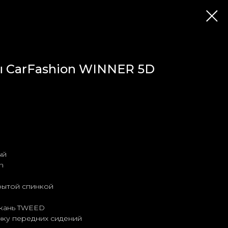
ы CarFashion WINNER 5D
ый
n
рытой спинкой
ткань TWEED
нку передних сидений