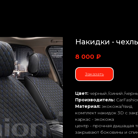
Накидки - чехл
8 000
₽
Заказать
Цвет:
черный /синий /черн
Производитель:
CarFashio
Материал:
экокожа/твид
комплект накидок 3D с зак
каркас - экокожа
центр - прочная дышащая 
закрывают боковины и спи