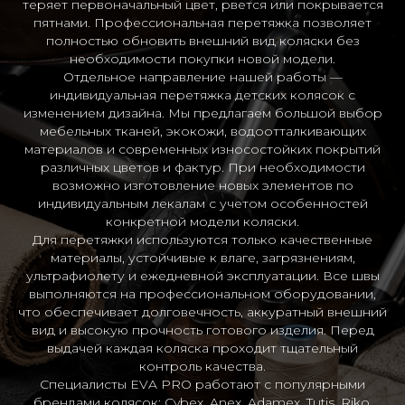
теряет первоначальный цвет, рвется или покрывается
пятнами. Профессиональная перетяжка позволяет
полностью обновить внешний вид коляски без
необходимости покупки новой модели.
Отдельное направление нашей работы —
индивидуальная перетяжка детских колясок с
изменением дизайна. Мы предлагаем большой выбор
мебельных тканей, экокожи, водоотталкивающих
материалов и современных износостойких покрытий
различных цветов и фактур. При необходимости
возможно изготовление новых элементов по
индивидуальным лекалам с учетом особенностей
конкретной модели коляски.
Для перетяжки используются только качественные
материалы, устойчивые к влаге, загрязнениям,
ультрафиолету и ежедневной эксплуатации. Все швы
выполняются на профессиональном оборудовании,
что обеспечивает долговечность, аккуратный внешний
вид и высокую прочность готового изделия. Перед
выдачей каждая коляска проходит тщательный
контроль качества.
Специалисты EVA PRO работают с популярными
брендами колясок: Cybex, Anex, Adamex, Tutis, Riko,