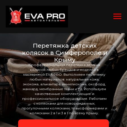
Перетяжка детских
колясок в Симферополе и
Крыму
Профессиональная перетяжка детских
колясок любых брендов и моделей в
мастерской EVA PRO. Выполняем перетяжку
любых материалов: натуральная кожа,
экокожа, алькантара, винилискожа, оксфорд,
жаккард, мембранные ткани и т.д. Используем
качественные комплектующие и
профессиональное оборудование. Работаем
с колясками для новорожденных,
прогулочными колясками, трансформерами и
колясками 2 в 1 и 3 в 1 по всему Крыму.