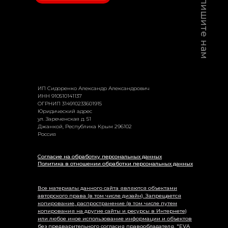
Или напишите нам
ИП Сидоренко Александр Александрович
ИНН 910510141137
ОГРНИП 314910233601915
Юридический адрес
ул. Зареченская д. 51
Джанкой, Республика Крым 296102
Россия
Согласие
на обработку персональных данных
Политика
в отношении обработки персональных данных
Все материалы данного сайта являются объектами
авторского права (в том числе дизайн). Запрещается
копирование, распространение (в том числе путем
копирования на другие сайты и ресурсы в Интернете)
или любое иное использование информации и объектов
без предварительного согласия правообладателя. "EVA