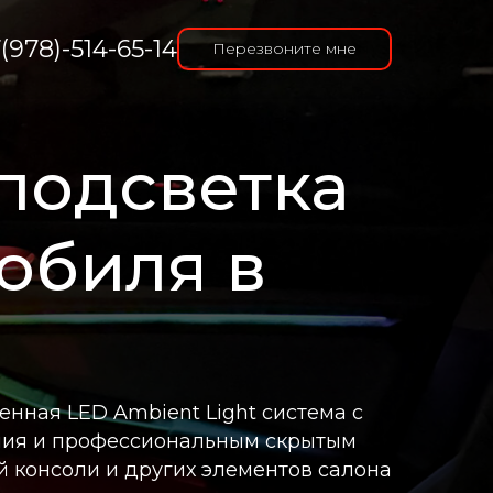
(978)-514-65-14
Перезвоните мне
подсветка
обиля в
нная LED Ambient Light система с
ния и профессиональным скрытым
й консоли и других элементов салона