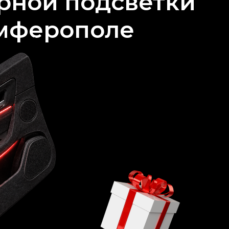
урной подсветки
имферополе